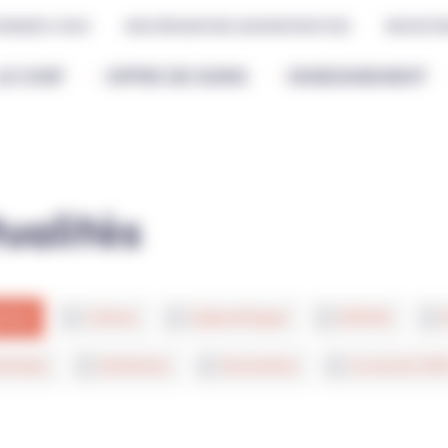
 RENDEZ-VOUS
MES DÉMARCHES ADMINISTRATIVES
RECRUTE
LE CHSF
OFFRE DE SOINS
ENSEIGNEMENT
tualités
ories
Culture
Cyberattaque
EHPAD
nérales
Initiatives
Innovation
La vie du CHS