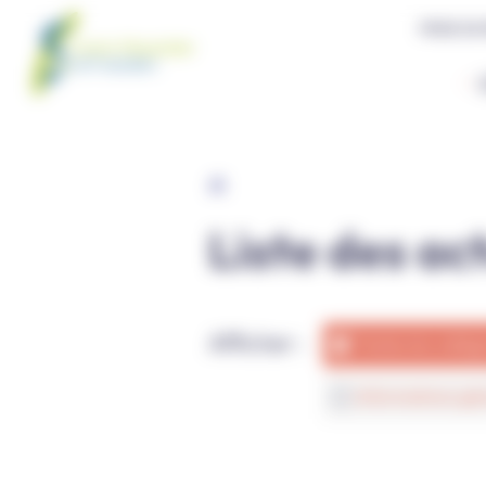
Panneau de gestion des cookies
PRISE DE
Liste des ac
Afficher :
Toutes les catég
Informations gé