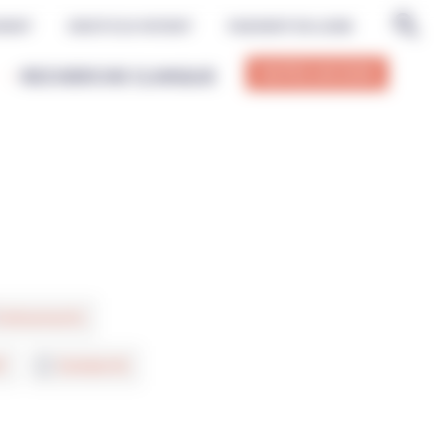
MENT
DROITS DU PATIENT
PAIEMENT EN LIGNE
FAITES UN DON
RECHERCHE CLINIQUE
Evénements
F
Solidarité