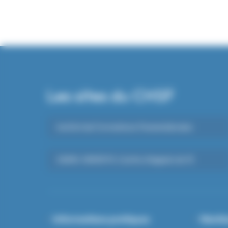
Les sites du CHSF
Institut de Formations Paramédicales
SAMU-SMUR 91, Centre d’appels du 15
Informations pratiques
Mentio