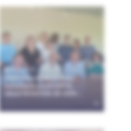
29 juin 2026
Maltraitance de mineurs :
installation d’une cellule
départementale de veille...