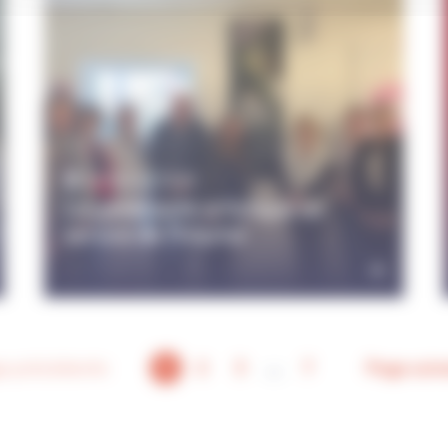
24 février 2026
La générosité artistique au
service de l’hôpital
e précédente
1
2
3
7
Page suiv
...