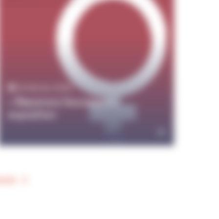
24 février 2026
« Réparons l’excision » :
exposition
ante