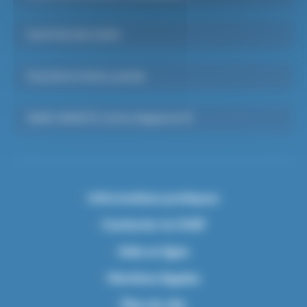
Santé Mentale Adulte
Psychiatrie Infanto-juvénile
SAMU-SMUR 91, Centre d’appels du 15
Informations pratiques
Contacter le CHSF
Aide en ligne
Mentions légales
Plan du site