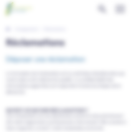
Panneau de gestion des cookies
Enseignement
Réclamations
Réclamations
Déposer une réclamation
Le formulaire de réclamation est un outil d’axe d’amélioration qui
rentre dans notre démarche qualité. La confidentialité des
informations apportées est respectée à toutes les étapes de la
démarche
QU’EST-CE QU’UNE RECLAMATION ?
Une réclamation est une déclaration actant le mécontentement
d’un client (apprenant, professionnel, intervenant). Elle consiste à
faire respecter un droit. Cette réclamation est écrite.