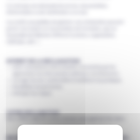
Ce n’est pas une demande de service, de prestation,
d’information ou de clarification ni un avis.
Les motifs susceptibles de générer une réclamation peuvent
porter tout autant sur la prestation de formation, que sur
l’ensemble de l’élément afférent (contenu, organisation,
méthode, outil…).
INTERET DE LA RECLAMATION
Avoir connaissance de la situation rencontrée par les
apprenants, les intervenants extérieurs, les financeurs.
Corriger les non-conformités et améliorer les pratiques.
Sensibiliser les personnes.
Anticiper les risques.
VOTRE DECLARATION
Merci d’être objectif, concis, factuel, sans jugement de valeur.
RECEPTION ET TRAITEMENT DE LA RECLAMATION :