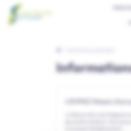
Panneau de gestion des cookies
PRISE DE
Informations pratiques
Information
L'EHPAD Maison d'accu
La Maison d’Accueil Galignani ac
plus de 80 résidents. Découvrez 
et le projet d'établissement.