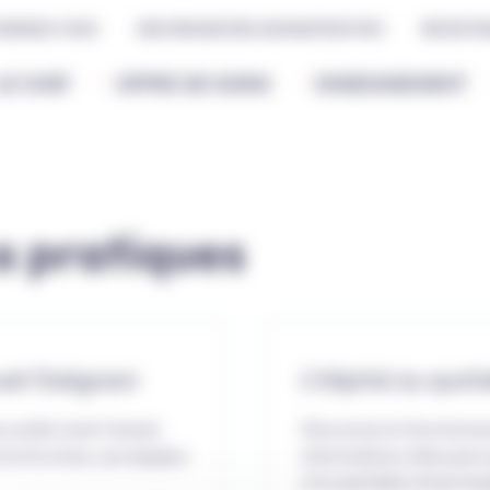
 RENDEZ-VOUS
MES DÉMARCHES ADMINISTRATIVES
RECRUTE
LE CHSF
OFFRE DE SOINS
ENSEIGNEMENT
s pratiques
eil Galignani
L'hôpital au quoti
cueille toute l'année
Découvrez le fonctionne
la structure, ses équipes
informations utiles pou
et le quotidien d'une hos