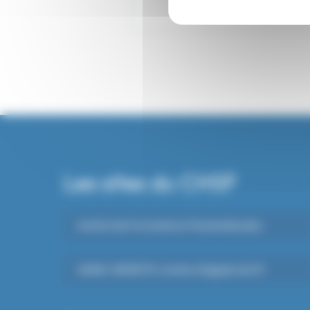
Les sites du CHSF
Institut de Formations Paramédicales
SAMU-SMUR 91, Centre d’appels du 15