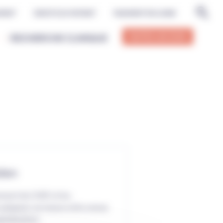
MENT
DROITS DU PATIENT
PAIEMENT EN LIGNE
FAITES UN DON
RECHERCHE CLINIQUE
dien
ment du CHSF et les
r préparer au mieux votre venue
pitalisation.