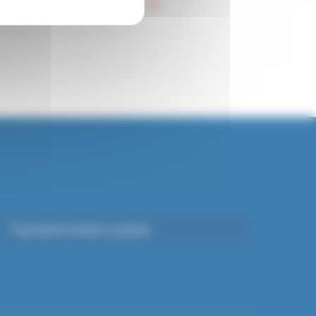
Je m'informe
Psychiatrie Infanto-juvénile