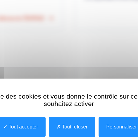
découvre l'EHPAD
F
Prescription médi
ise des cookies et vous donne le contrôle sur 
es pour découvrir
Comment se rendre au C
souhaitez activer
e en charge
Francilien en cas d'hospi
nes, hospitalisation,
.)
Tout accepter
Tout refuser
Personnaliser