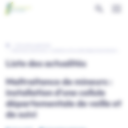
Panneau de gestion des cookies
Informations générales
Maltraitance de mineurs : installation d’une cellule départementale de veille et de suivi
Liste des actualités
Maltraitance de mineurs :
installation d’une cellule
départementale de veille et
de suivi