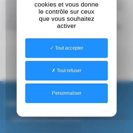
prendront en considération le suivi post-hospitalier des mineurs
cookies et vous donne
concernés. L’adhésion du CHSF à cette cellule consolide les liens
le contrôle sur ceux
noués avec l’Autorité Judiciaire et les Forces de sécurité
que vous souhaitez
intérieure dans le cadre de l’Unité Pédiatrique Enfance en
activer
Danger (UAPED), ouverte en 2024 dans le domaine hospitalier.
Tout accepter
Tout refuser
Personnaliser
Les sites du CHSF
Institut de Formations Paramédicales