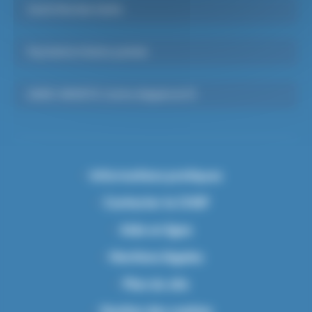
Santé Mentale Adulte
Psychiatrie Infanto-juvénile
SAMU-SMUR 91, Centre d’appels du 15
Informations pratiques
Contacter le CHSF
Aide en ligne
Mentions légales
Plan du site
Gestion des cookies