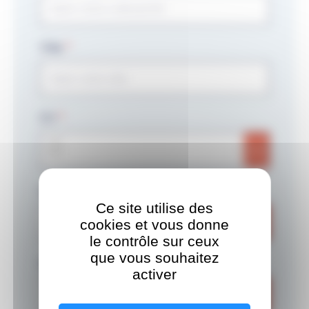
Ville
CV
Lettre de motivation
Ce site utilise des
cookies et vous donne
le contrôle sur ceux
que vous souhaitez
Autres
activer