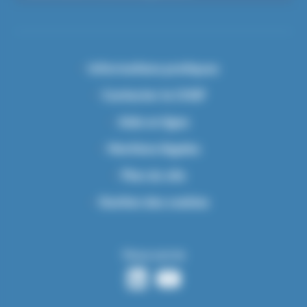
Informations pratiques
Contacter le CHSF
Aide en ligne
Mentions légales
Plan du site
Gestion des cookies
Nous suivre