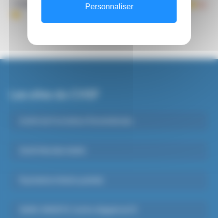
- Consultez la "politique handicap" en cliquant 👉
ici
Personnaliser
👈
Les sites du CHSF
Institut de Formations Paramédicales
Santé Mentale Adulte
Psychiatrie Infanto-juvénile
SAMU-SMUR 91, Centre d’appels du 15