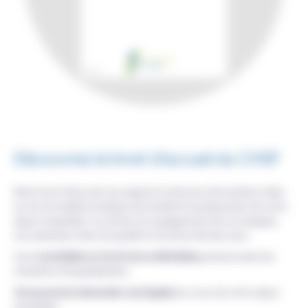
Découvrez le livret d'accueil du CHSF
Notre livret d’accueil vous apporte toutes les informations utiles
sur les formalités pratiques qui facilitent la préparation de votre
séjour hospitalier, vos droits, les engagements de nos équipes,
nos indicateurs liés à la qualité et à la sécurité des soins…
Il est
consultable sur les écrans multimédias
présents dans les
chambres d'hospitalisation.
Vous pouvez le demander aux équipes
au cours de votre séjour
hospitalier.