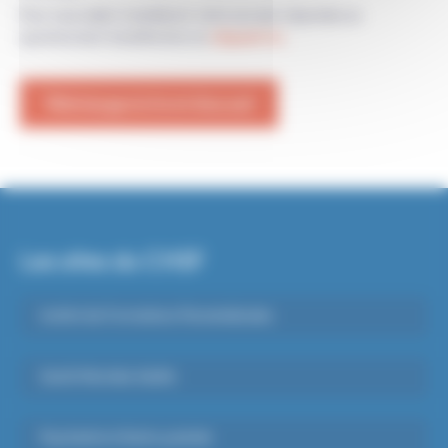
Pour nous aider à améliorer votre accueil, répondez au
cliquant ici.
questionnaire handifaction en
Téléchargez le livret d'accueil
Les sites du CHSF
Institut de Formations Paramédicales
Santé Mentale Adulte
Psychiatrie Infanto-juvénile